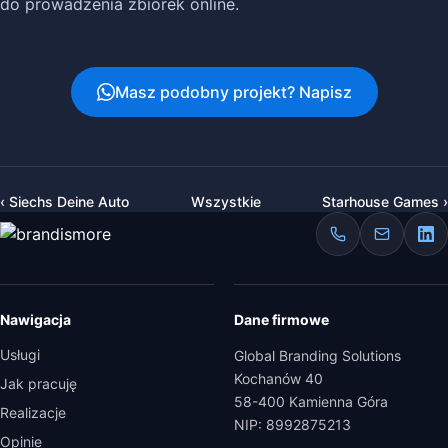
do prowadzenia zbiórek online.
Masz podobny projekt? Napisz
‹ Siechs Deine Auto
Wszystkie
Starhouse Games ›
Nawigacja
Dane firmowe
Usługi
Global Branding Solutions
Kochanów 40
Jak pracuję
58-400 Kamienna Góra
Realizacje
NIP: 8992875213
Opinie